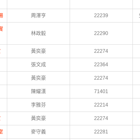
場
周澤亨
22239
實
林政毅
22290
室
黃奕豪
22274
張文成
22364
黃奕豪
22274
陳耀漢
71401
李雅芬
22214
室
黃奕豪
22274
室
麥守義
22281