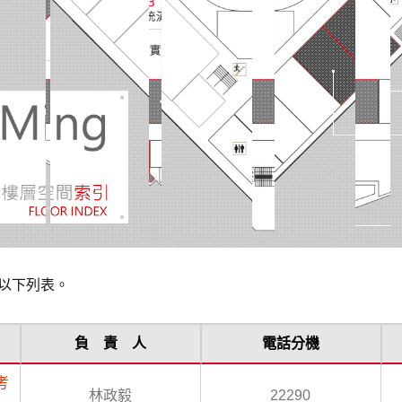
以下列表。
負 責 人
電話分機
考
林政毅
22290