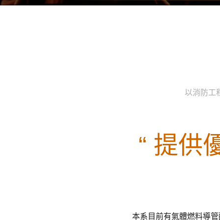
以消防工
“ 提
本系目前有氣體燃料導管